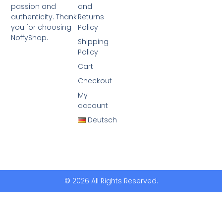
passion and
and
authenticity. Thank
Returns
you for choosing
Policy
NoffyShop.
Shipping
Policy
Cart
Checkout
My
account
Deutsch
© 2026 All Rights Reserved.